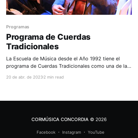
Programas
Programa de Cuerdas
Tradicionales
La Escuela de Música desde el Año 1992 tiene el
programa de Cuerdas Tradicionales como una de las
áreas base en la estructura de programas musicales
20 de abr. de 2023
2 min read
de la Institución, cuya formación en música popular
tradicional desde sus inicios se dio con adultos.
Hacia el año de 1999 con el fin
CORMÚSICA CONCORDIA
© 2026
Facebook
Instagram
YouTube