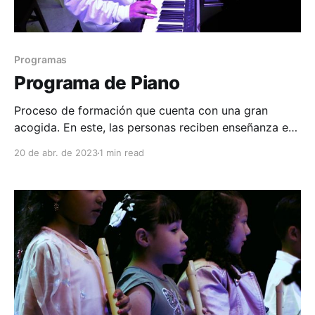
Programas
Programa de Piano
Proceso de formación que cuenta con una gran
acogida. En este, las personas reciben enseñanza en
las técnicas básicas de interpretación en este
20 de abr. de 2023
1 min read
instrumento que brinda herramientas funcionales
para su interpretación. Estos talleres tuvieron sus
inicios en el año 2015. El programa ha ido
progresivamente despertando el interés de niños