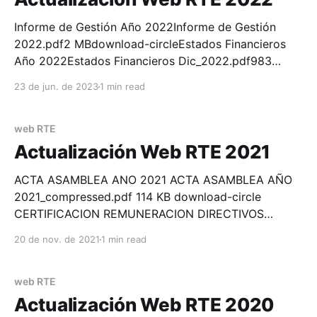
Diciplinarios-CEM.pdf197 KBdownload-
circleCERTIFICACIÓN INGRESOS, CARGOS Y
Informe de Gestión Año 2022Informe de Gestión
REMUNERACIONES 20238 Certificacion
2022.pdf2 MBdownload-circleEstados Financieros
Representacion Legal-CEM.pdf230 KBdownload-
Año 2022Estados Financieros Dic_2022.pdf983
circleACTA ASA
KBdownload-circleCertificación de cumplimiento de
23 de jun. de 2023
1 min read
requisitoscertificacion cumplimiento de requisitos-
CEM.pdf91 KBdownload-circleCertificado
Antecedentes DisciplinariosCertificado Antecedentes
web RTE
Disciplinarios-CEM.pdf90 KBdownload-
Actualización Web RTE 2021
circleAntecedentes Disciplinarios.rarGoogle
DocsCertificación ingresos, cargos y
ACTA ASAMBLEA ANO 2021 ACTA ASAMBLEA AÑO
remuneracionescertificacion honorarios gerenciales-
2021_compressed.pdf 114 KB download-circle
CE
CERTIFICACION REMUNERACION DIRECTIVOS
CERTIFICACIÓN REMUNERACIÓN
20 de nov. de 2021
1 min read
DIRECTIVOS_compressed.pdf 32 KB download-circle
CERTIFICACION REQUISITOS ART 364 5 ET
CERTIFICACIÓN REQUISITOS ART 364-5
web RTE
E.T._compressed.pdf 28 KB download-circle
Actualización Web RTE 2020
CERTIFICADO ANTECEDENTES DISCIPLINARIOS