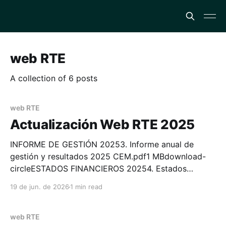
web RTE
A collection of 6 posts
web RTE
Actualización Web RTE 2025
INFORME DE GESTIÓN 20253. Informe anual de
gestión y resultados 2025 CEM.pdf1 MBdownload-
circleESTADOS FINANCIEROS 20254. Estados
financieros completos 2025-CEM.pdf5 MBdownload-
19 de jun. de 2026
1 min read
circleCERTIFICACIÓN REQUERIMIENTOS CUMPLIDOS
20255. Certificacion cumplimiento de requisitos
2025-CEM.pdf164 KBdownload-
web RTE