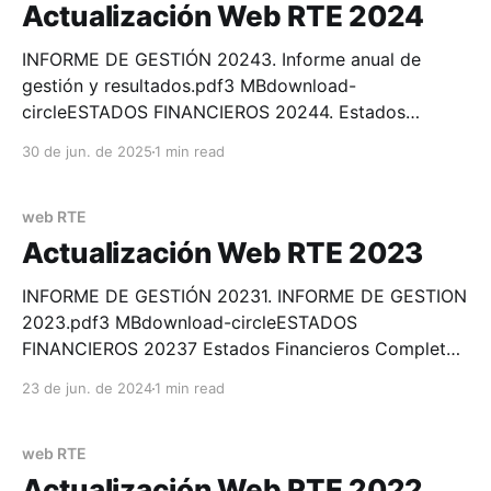
circleCERTIFICACIÓN ANTECEDENTES
Actualización Web RTE 2024
DISCIPLINARIOS7. Certificado Antecedentes
Disciplinarios 2025-CEM.pdf158 KBdownload-
INFORME DE GESTIÓN 20243. Informe anual de
circleCERTIFICACIÓN INGRESOS, CARGOS Y
gestión y resultados.pdf3 MBdownload-
REMUNERACIONES 20251. Certificacion honorarios
circleESTADOS FINANCIEROS 20244. Estados
financieros completos año 2024-CEM.pdf4
30 de jun. de 2025
1 min read
MBdownload-circleCERTIFICACIÓN
REQUERIMIENTOS CUMPLIDOS 20245. certificacion
cumplimiento de requisitos- CEM.pdf416
web RTE
KBdownload-circleCERTIFICACIÓN ANTECEDENTES
Actualización Web RTE 2023
DISCIPLINARIOS7. Certificado Antecedentes
Disciplinarios-CEM.pdf414 KBdownload-
INFORME DE GESTIÓN 20231. INFORME DE GESTION
circleCERTIFICACIÓN INGRESOS, CARGOS Y
2023.pdf3 MBdownload-circleESTADOS
REMUNERACIONES 20241. Certificacion honorarios
FINANCIEROS 20237 Estados Financieros Completos
gerenciales-CE
2023.pdf4 MBdownload-circleCERTIFICACIÓN
23 de jun. de 2024
1 min read
REQUISITOS CUMPLIDOS 2023Certificacion
Requisitos Cumplidos-CEM.pdf195 KBdownload-
circleCERTIFICACIÓN ANTECEDENTES
web RTE
DISCIPLINARIOS 202311 Certificacion Antecedentes
Actualización Web RTE 2022