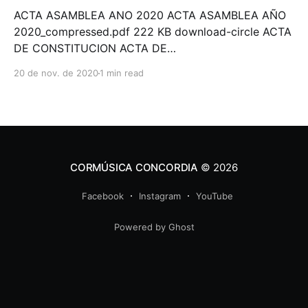
CERTIFICADO ANTECEDENTES
ACTA ASAMBLEA ANO 2020 ACTA ASAMBLEA AÑO
2020_compressed.pdf 222 KB download-circle ACTA
DE CONSTITUCION ACTA DE
CONSTITUCIÓN_compressed.pdf 192 KB download-
20 de nov. de 2020
1 min read
circle CERTIFICACION REMUNERACION DIRECTIVOS
CERTIFICACIÓN REMUNERACIÓN
DIRECTIVOS_compressed.pdf 40 KB download-circle
CERTIFICACION REQUISITOS ART 364 5 ET
CERTIFICACIÓN REQUISITOS ART 364-5
CORMÚSICA CONCORDIA
© 2026
Facebook
Instagram
YouTube
Powered by Ghost